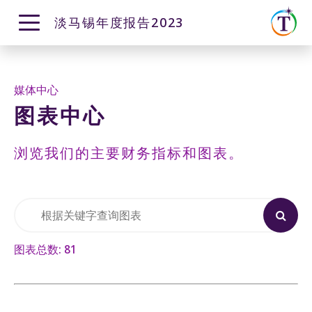
淡马锡年度报告2023
ENGLISH
中文
概览
坚定使命 扬帆航行
媒体中心
迈向2030
图表中心
董事长报告
在纷繁世界巡航前行
淡马锡宪章
具有韧性和前瞻性的投资组合
浏览我们的主要财务指标和图表。
强化支柱 巩固基石
业绩概览
投资理念与策略
投资组合摘要
以可持续发展为核心理念
成长历程
砥砺前行
股东总回报
淡马锡运营系统
通过投资组合推动可持续发展进程
投资动态
图表总数:
81
与投资组合公司加强交流
管理风险
组织机构、人才与能力建设
落实淡马锡可持续发展目标
未来12个月投资组合回报模拟
着眼未来的机构
塑造多元和包容的机构
20年期投资组合回报展望