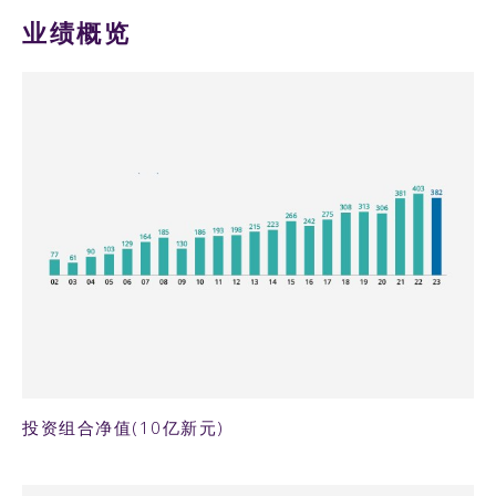
资产管护与社群
成本管理
鼓励合作伙伴推动革新
公开衡量指标
业绩概览
备受信赖的资产管护者
财富增值
可持续发展指标
信用概览
我们的故事
强化资产管护和治理
共享共担
淡马锡债券
构建造福世代的投资组合
集思广益
我们的MERITT价值观
我们的主要投资
助力满足医疗需求并赋能创新
美好世界的承诺
淡马锡脉动
交通与工业
推动创造跨世代影响力
造福社会
董事会
集团财务
金融服务
职业生涯的数字化转型
温暖心灵
高级管理层
采用国际会计准则
电信、媒体与科技
为人才敞开大门
媒体中心
27KB PNG
集团财务概要
消费与房地产
图表中心
审计师声明
生命科学与农业食品
视频
董事声明
下载
集团损益表
集团资产负债表
投资组合净值(10亿新元)
集团现金流量表
集团股东权益变动表