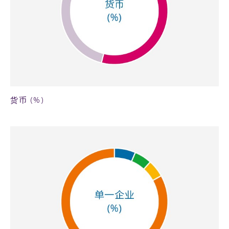
55KB PNG
货币 (%)
54KB PNG